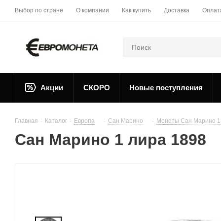
Выбор по стране
О компании
Как купить
Доставка
Оплат
Акции
СКОРО
Новые поступления
Главная
-
Каталог
-
Европа
-
Сан Марино
-
Монеты Сан Марино 1
Сан Марино 1 лира 1898