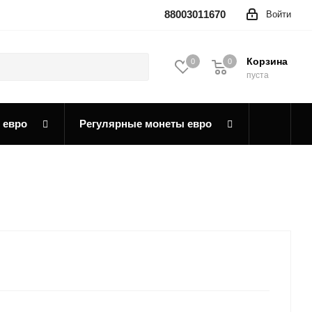
88003011670
Войти
Корзина
0
0
0
пуста
 евро
Регулярные монеты евро