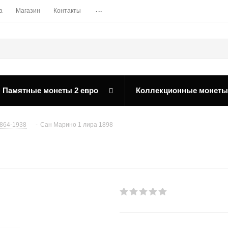
...
а
Магазин
Контакты
Памятные монеты 2 евро
Коллекционные монеты
864-1938
-
Сан Марино 1 лира 1898