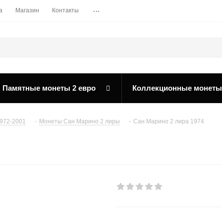
...
а
Магазин
Контакты
Памятные монеты 2 евро
Коллекционные монеты
972-2001
-
Монеты Сан Марино 2 лиры
-
Сан Марино 2 лира 1974