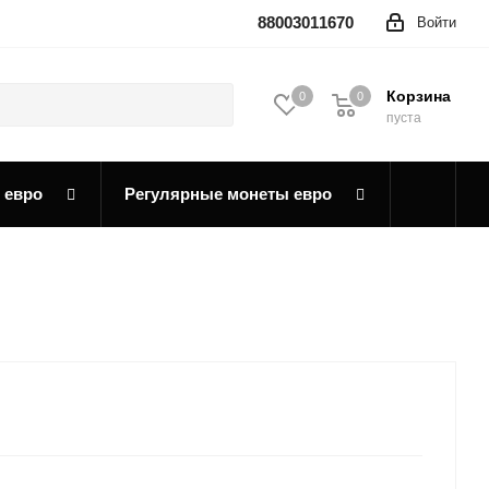
88003011670
Войти
Корзина
0
0
0
пуста
 евро
Регулярные монеты евро