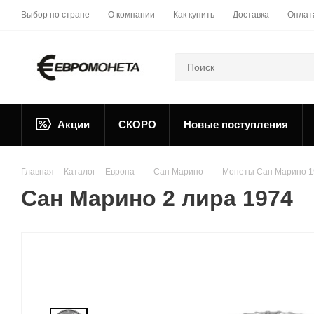
Выбор по стране
О компании
Как купить
Доставка
Оплат
Акции
СКОРО
Новые поступления
Главная
-
Каталог
-
Европа
-
Сан Марино
-
Монеты Сан Марино 1
Сан Марино 2 лира 1974