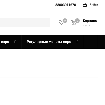
88003011670
Войти
Корзина
0
0
0
пуста
 евро
Регулярные монеты евро