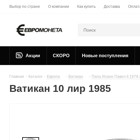
Выбор по стране
О компании
Как купить
Доставка
Оплат
Акции
СКОРО
Новые поступления
Главная
-
Каталог
-
Европа
-
Ватикан
-
Папа Иоанн Павел II 1979
Ватикан 10 лир 1985