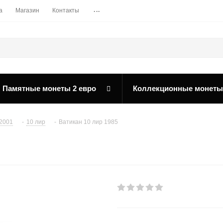
...
а
Магазин
Контакты
Памятные монеты 2 евро
Коллекционные монеты
-2001
-
10 лир
-
Ватикан 10 лир 1985