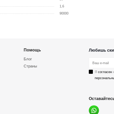
1,6
90000
Помощь
Любишь ски
Блог
Страны
Я
согласен
н
персональн
Оставайтесь