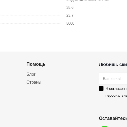
38,6
23,7
5000
Помощь
Любишь ски
Блог
Страны
Я
согласен
н
персональн
Оставайтесь