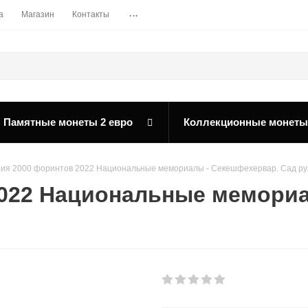
...
а
Магазин
Контакты
Памятные монеты 2 евро
Коллекционные монеты
рия 2000 форинтов 2022 Национальные мемориалы - Секешфехервар. Сад ру
2022 Национальные мемориа