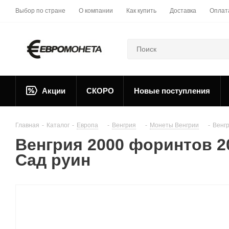
Выбор по стране
О компании
Как купить
Доставка
Оплат
Акции
СКОРО
Новые поступления
Главная
-
Каталог
-
Европа
-
Венгрия
-
Монеты Венгрии
-
Венг
Венгрия 2000 форинтов 
Сад руин