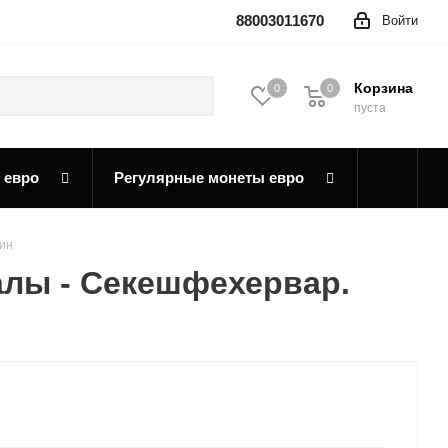
88003011670
Войти
Корзина
0
0
0
пуста
 евро
Регулярные монеты евро
ин
лы - Секешфехервар.