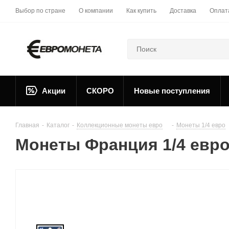
Выбор по стране
О компании
Как купить
Доставка
Оплат
Акции
СКОРО
Новые поступления
Главная
-
Каталог
-
Коллекционные монеты евро
-
Монеты 1/4 евро
Монеты Франция 1/4 евро