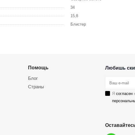
34
15,8
Блистер
Помощь
Любишь ски
Блог
Страны
Я
согласен
н
персональн
Оставайтесь