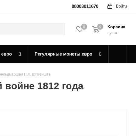
88003011670
Войти
Корзина
0
0
0
пуста
 евро
Регулярные монеты евро
лфельдмаршал П.Х. Витгенште
 войне 1812 года