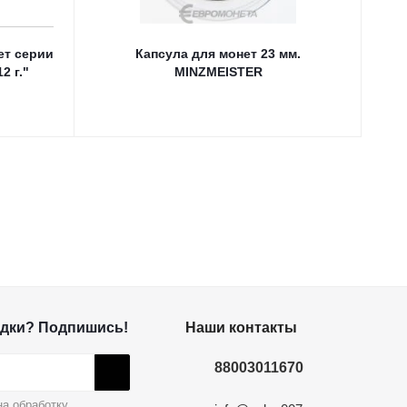
ет серии
Капсула для монет 23 мм.
Кап
2 г."
MINZMEISTER
дки? Подпишись!
Наши контакты
88003011670
а обработку