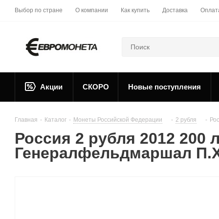
Выбор по стране
О компании
Как купить
Доставка
Оплат
Акции
СКОРО
Новые поступления
Главная
-
Каталог
-
Монеты Российской Федерации
-
2 рубля
-
Ро
Россия 2 рубля 2012 200 
Генералфельдмаршал П.Х