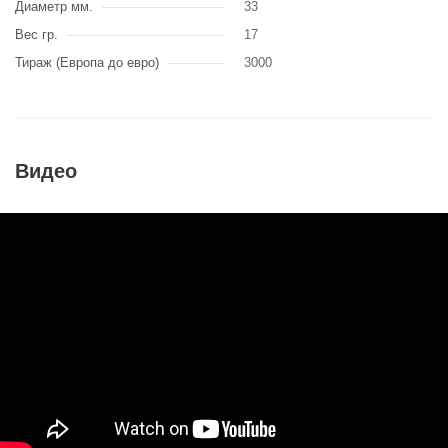
Диаметр мм.
33
Вес гр.
17
Тираж (Европа до евро)
3000
Видео