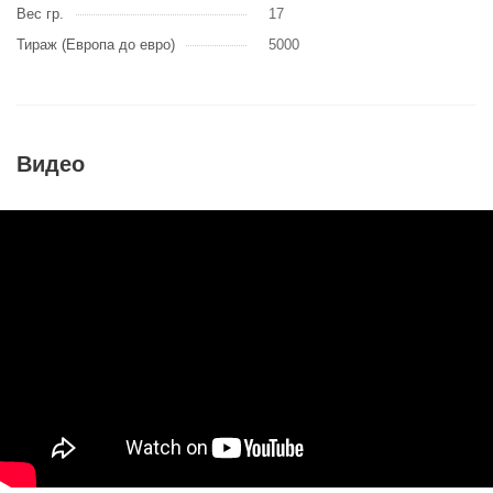
Вес гр.
17
Тираж (Европа до евро)
5000
Видео