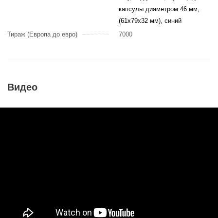
капсулы диаметром 46 мм,
(61х79х32 мм), синий
Тираж (Европа до евро)
7000
Видео