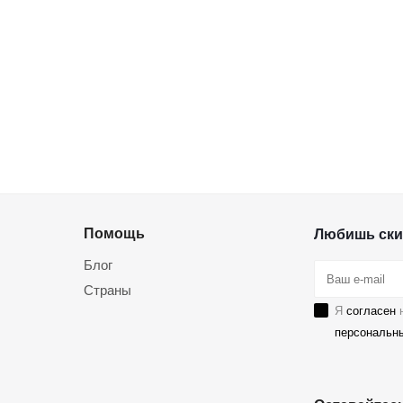
Помощь
Любишь ски
Блог
Страны
Я
согласен
н
персональн