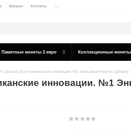
...
а
Магазин
Контакты
Памятные монеты 2 евро
Коллекционные монеты
 1 доллар 2019 Американские инновации. №1 Энни Джамп Кеннон. Дэлавер.
иканские инновации. №1 Эн