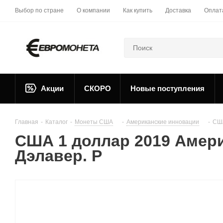
Выбор по стране
О компании
Как купить
Доставка
Оплат
Акции
СКОРО
Новые поступления
Главная
-
Каталог
-
Монеты США
-
Американские инновации
-
США
США 1 доллар 2019 Амер
Дэлавер. P