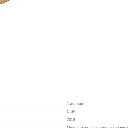
1 доллар
США
2019
Медь с марганцево-латунным пок