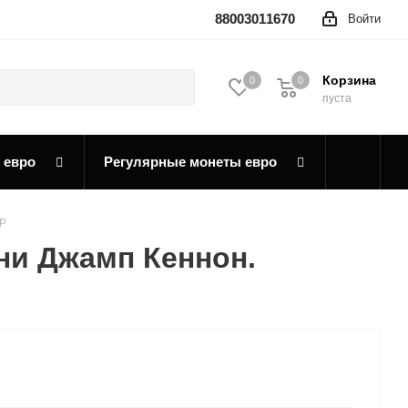
88003011670
Войти
Корзина
0
0
0
пуста
 евро
Регулярные монеты евро
 P
ни Джамп Кеннон.