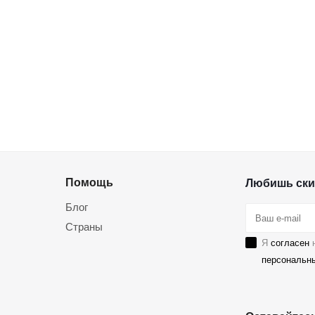
Помощь
Любишь ски
Блог
Страны
Я
согласен
н
персональн