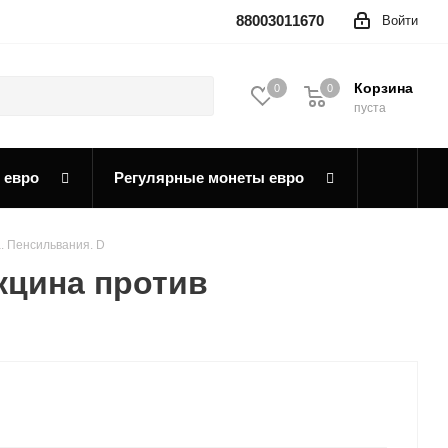
88003011670
Войти
Корзина
0
0
0
пуста
 евро
Регулярные монеты евро
. Пенсильвания. D
кцина против