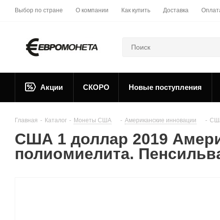
Выбор по стране
О компании
Как купить
Доставка
Оплат
Акции
СКОРО
Новые поступления
Главная
-
Каталог
-
Монеты США
-
Американские инновации
-
США
США 1 доллар 2019 Амер
полиомиелита. Пенсильва