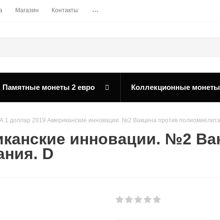
...
а
Магазин
Контакты
Памятные монеты 2 евро
Коллекционные монеты
 1 доллар 2019 Американские инновации. №2 Вакцина против полиомиелита
иканские инновации. №2 Ва
ния. D