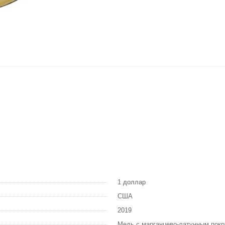
1 доллар
США
2019
Медь с марганцево-латунным пок