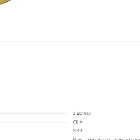
1 доллар
США
2019
Медь с марганцево-латунным пок