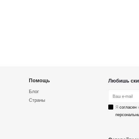
Помощь
Любишь ски
Блог
Страны
Я
согласен
н
персональн