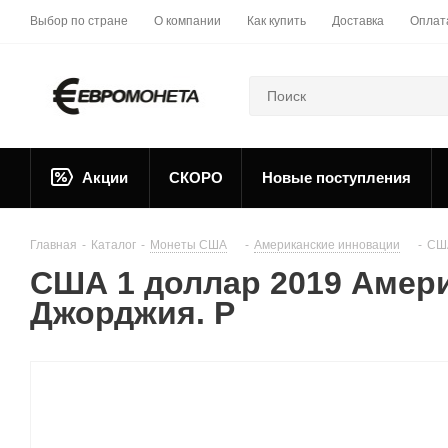
Выбор по стране
О компании
Как купить
Доставка
Оплат
Акции
СКОРО
Новые поступления
Главная
-
Каталог
-
Монеты США
-
Американские инновации
-
США
США 1 доллар 2019 Амери
Джорджия. P