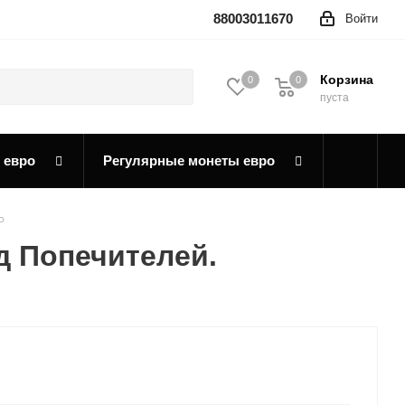
88003011670
Войти
Корзина
0
0
0
пуста
 евро
Регулярные монеты евро
P
д Попечителей.