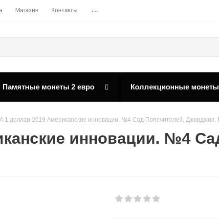
...
а
Магазин
Контакты
Памятные монеты 2 евро
Коллекционные монеты
 1 доллар 2019 Американские инновации. №4 Сад Попечителей. Джорджия. 
канские инновации. №4 Са