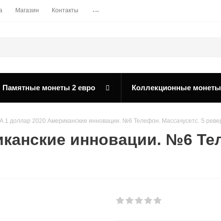
...
а
Магазин
Контакты
Памятные монеты 2 евро
Коллекционные монеты
 1 доллар 2020 Американские инновации. №6 Телефон. Массачусетс. S реве
канские инновации. №6 Тел