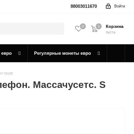
88003011670
Войти
Корзина
0
0
0
пуста
 евро
Регулярные монеты евро
рс пруф
ефон. Массачусетс. S