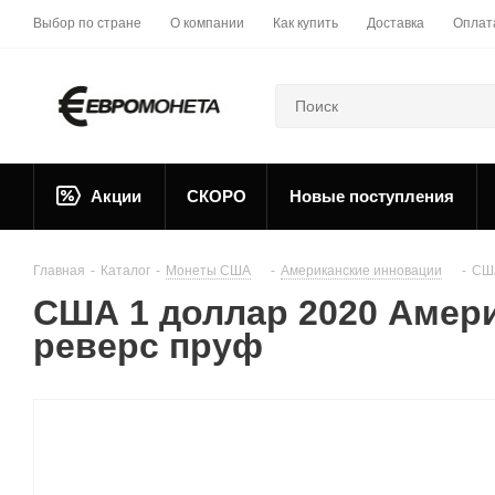
Выбор по стране
О компании
Как купить
Доставка
Оплат
Акции
СКОРО
Новые поступления
Главная
-
Каталог
-
Монеты США
-
Американские инновации
-
США
США 1 доллар 2020 Амери
реверс пруф