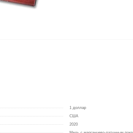
1 доллар
США
2020
Медь с марганцево-латунным пок