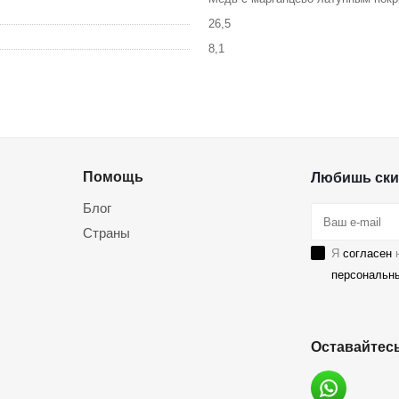
26,5
8,1
Помощь
Любишь ски
Блог
Страны
Я
согласен
н
персональн
Оставайтесь