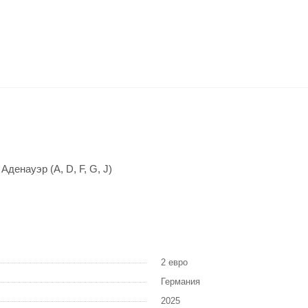
денауэр (A, D, F, G, J)
2 евро
Германия
2025