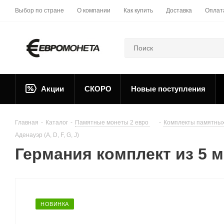
Выбор по стране
О компании
Как купить
Доставка
Оплат
Акции
СКОРО
Новые поступления
Главная
-
Каталог
-
Памятные монеты 2 евро
-
Комплекты памятных
Аденауэр (A, D, F, G, J)
Германия комплект из 5 мо
НОВИНКА