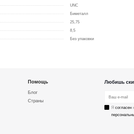
UNC
Биметалл
25,75
8,5
Без упаковки
Помощь
Любишь ски
Блог
Страны
Я
согласен
н
персональн