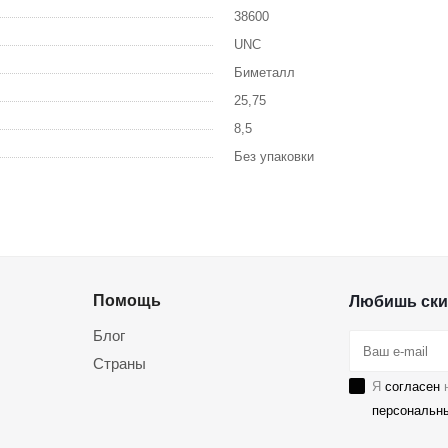
38600
UNC
Биметалл
25,75
8,5
Без упаковки
Помощь
Любишь ски
Блог
Страны
Я
согласен
н
персональн