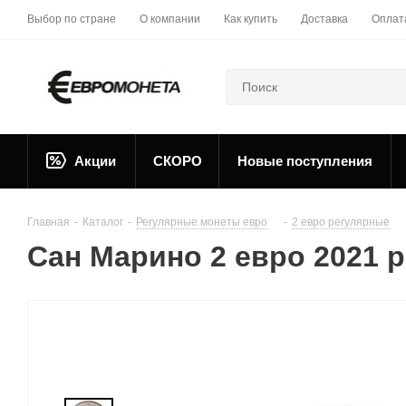
Выбор по стране
О компании
Как купить
Доставка
Оплат
Акции
СКОРО
Новые поступления
Главная
-
Каталог
-
Регулярные монеты евро
-
2 евро регулярные
Сан Марино 2 евро 2021 