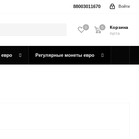
88003011670
Войти
Корзина
0
0
0
пуста
 евро
Регулярные монеты евро