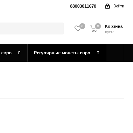
88003011670
Войти
Корзина
0
0
0
пуста
 евро
Регулярные монеты евро