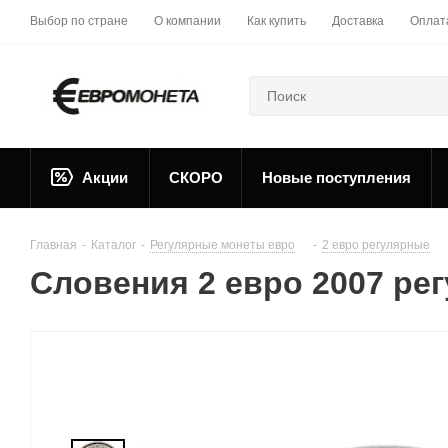
Выбор по стране
О компании
Как купить
Доставка
Оплат
Акции
СКОРО
Новые поступления
Главная
-
Каталог
-
Регулярные монеты евро
-
2 евро регулярные
Словения 2 евро 2007 ре