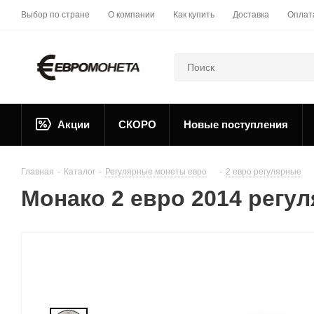
Выбор по стране
О компании
Как купить
Доставка
Оплат
Акции
СКОРО
Новые поступления
Главная
-
Каталог
-
Регулярные монеты евро
-
2 евро регулярные
Монако 2 евро 2014 регу