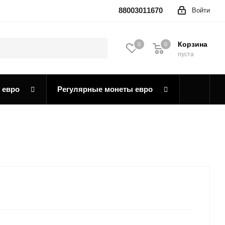
88003011670
Войти
Корзина
0
0
0
пуста
 евро
Регулярные монеты евро