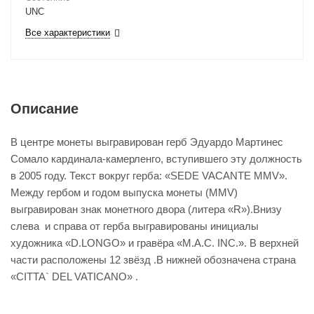
UNC
Все характеристики
Описание
В центре монеты выгравирован герб Эдуардо Мартинес
Сомало кардинала-камерленго, вступившего эту должность
в 2005 году. Текст вокруг герба: «SEDE VACANTE MMV».
Между гербом и годом выпуска монеты (MMV)
выгравирован знак монетного двора (литера «R»).Внизу
слева и справа от герба выгравированы инициалы
художника «D.LONGO» и гравёра «M.A.C. INC.». В верхней
части расположены 12 звёзд .В нижней обозначена страна
«CITTA` DEL VATICANO» .