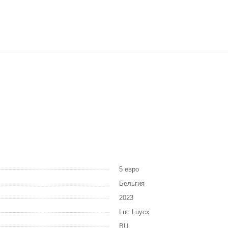
5 евро
Бельгия
2023
Luc Luycx
BU