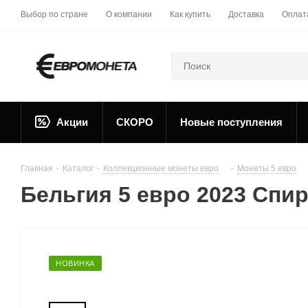
Выбор по стране
О компании
Как купить
Доставка
Оплат
Акции
СКОРО
Новые поступления
Главная
-
Каталог
-
Коллекционные монеты евро
-
Монеты 5 евро
Бельгия 5 евро 2023 Спир
НОВИНКА