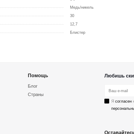
Медь/никель
30
12,7
Блистер
Помощь
Любишь ски
Блог
Страны
Я
согласен
н
персональн
Оставайтесь