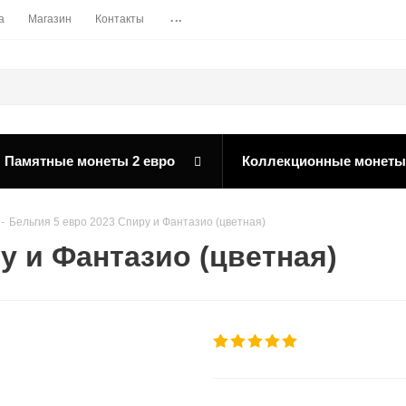
...
а
Магазин
Контакты
Памятные монеты 2 евро
Коллекционные монеты
-
Бельгия 5 евро 2023 Спиру и Фантазио (цветная)
у и Фантазио (цветная)