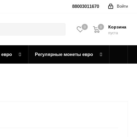
88003011670
Войти
Корзина
0
0
0
пуста
 евро
Регулярные монеты евро