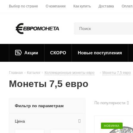
Выбор по стране
О компании
Как купить
Доставка
Оплат
Акции
СКОРО
Новые поступления
Главная
-
Каталог
-
Коллекционные монеты евро
-
Монеты 7,5 евро
Монеты 7,5 евро
По популярности
Фильтр по параметрам
Цена
НОВИНКА