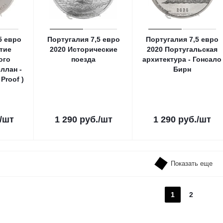
5 евро
Португалия 7,5 евро
Португалия 7,5 евро
тие
2020 Исторические
2020 Португальская
ого
поезда
архитектура - Гонсало
ллан -
Бирн
Proof )
/шт
1 290
руб.
/шт
1 290
руб.
/шт
Показать еще
1
2