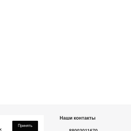
дки? Подпишись!
Наши контакты
Принять
х
88003011670