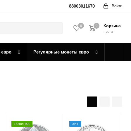
88003011670
Войти
Корзина
0
0
0
пуста
 евро
Регулярные монеты евро
НОВИНКА
ХИТ