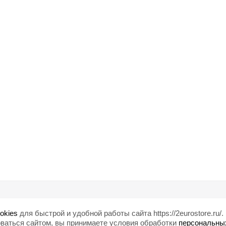
Помощь
Любишь ски
okies
для быстрой и удобной работы сайта https://2eurostore.ru/.
Блог
ваться сайтом, вы принимаете условия обработки
персональны