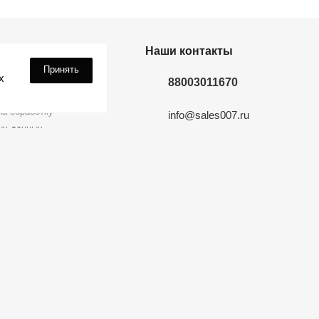
дки? Подпишись!
Наши контакты
Принять
х
88003011670
а обработку
info@sales007.ru
ых данных
Москва
 на связи