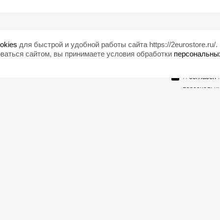
Помощь
Любишь ски
okies
для быстрой и удобной работы сайта https://2eurostore.ru/.
Блог
ваться сайтом, вы принимаете условия обработки
персональны
Страны
Я
согласен
н
персональн
Оставайтесь