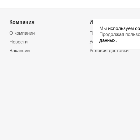
Компания
Информация
Мы
используем co
О компании
Помощь
Продолжая пользо
данных
.
Новости
Условия оплаты
Вакансии
Условия доставки
Магазины
Возврат товара
Политика обработки
Договор оферты
персональных данных
Использование cookie
2026 © евромонета.рф