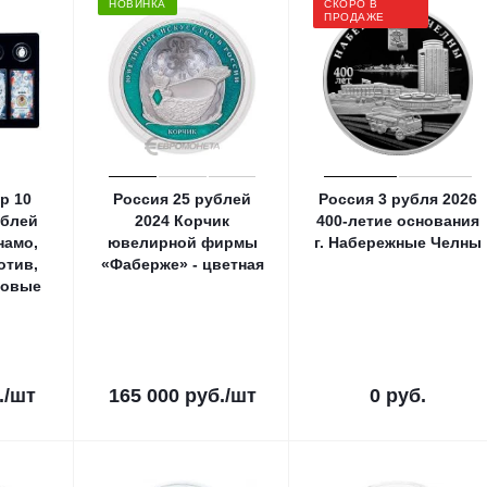
НОВИНКА
СКОРО В
ПРОДАЖЕ
р 10
Россия 25 рублей
Россия 3 рубля 2026
ублей
2024 Корчик
400-летие основания
намо,
ювелирной фирмы
г. Набережные Челны
отив,
«Фаберже» - цветная
довые
ы
.
/шт
165 000
руб.
/шт
0 руб.