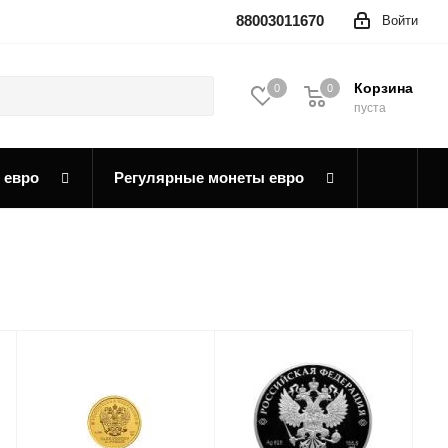
88003011670
Войти
Корзина
0
0
0
пуста
 евро
Регулярные монеты евро