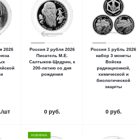
я 2026
Россия 2 рубля 2026
Россия 1 рубль 2026
оюза
Писатель М.Е.
набор 3 монеты
ых
Салтыков-Щедрин, к
Войска
ийской
200-летию со дня
радиационной,
ии
рождения
химической и
биологической
защиты
.
/шт
0 руб.
0 руб.
НОВИНКА