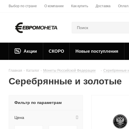
Выбор по стране
О компании
Как купить
Доставка
Оплат
Акции
СКОРО
Новые поступления
Главная
-
Каталог
-
Монеты Российской Федерации
-
Серебрянные и
Серебрянные и золотые
Фильтр по параметрам
Цена