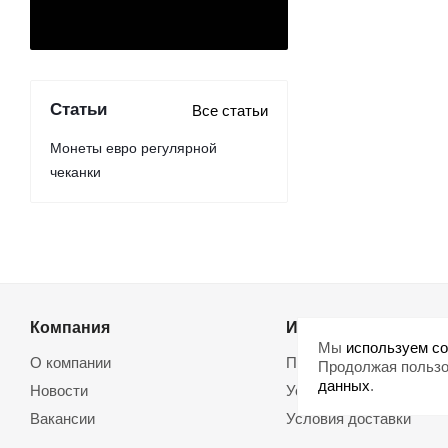
Статьи
Все статьи
Монеты евро регулярной
чеканки
Компания
Информация
Мы
используем co
О компании
Помощь
Продолжая пользо
данных
.
Новости
Условия оплаты
Вакансии
Условия доставки
Магазины
Возврат товара