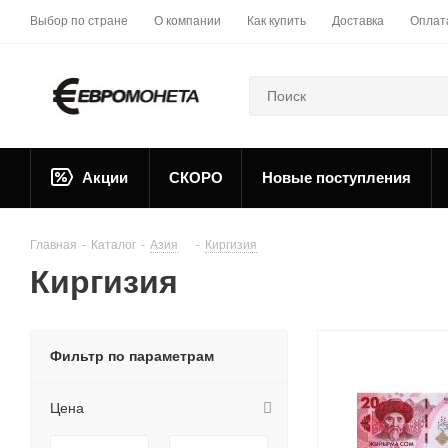
Выбор по стране
О компании
Как купить
Доставка
Оплат
Акции
СКОРО
Новые поступления
Главная
-
Каталог
-
Азия
-
Киргизия
Киргизия
Фильтр по параметрам
Цена