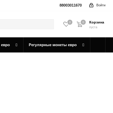
88003011670
Войти
Корзина
0
0
0
пуста
 евро
Регулярные монеты евро