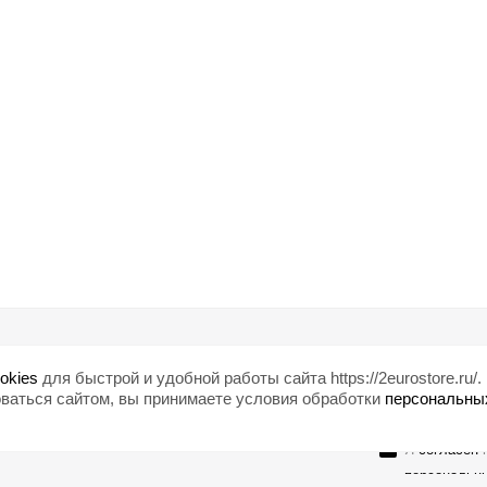
Помощь
Любишь ски
okies
для быстрой и удобной работы сайта https://2eurostore.ru/.
Блог
ваться сайтом, вы принимаете условия обработки
персональны
Страны
Я
согласен
н
персональн