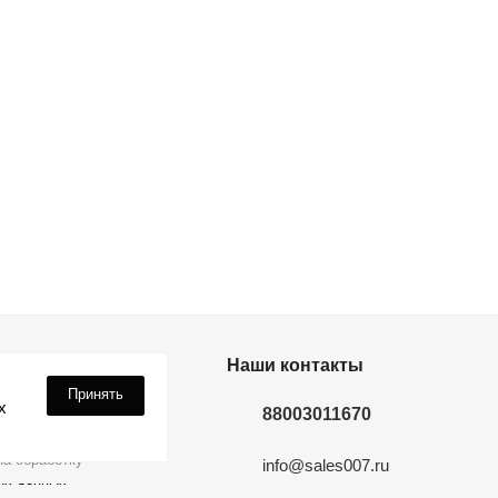
дки? Подпишись!
Наши контакты
Принять
х
88003011670
а обработку
info@sales007.ru
ых данных