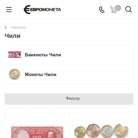
0
Америка
Чили
Банкноты Чили
Монеты Чили
Фильтр