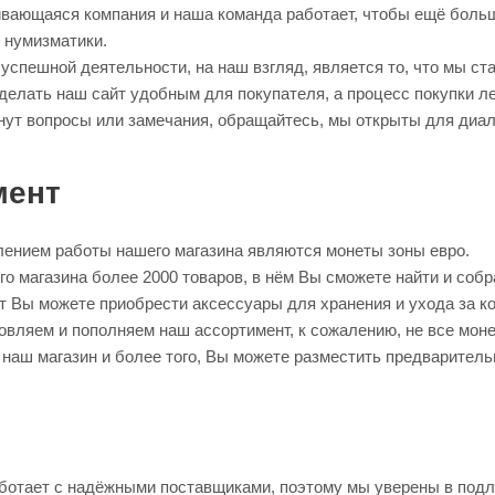
вающаяся компания и наша команда работает, чтобы ещё больш
 нумизматики.
успешной деятельности, на наш взгляд, является то, что мы ст
елать наш сайт удобным для покупателя, а процесс покупки ле
нут вопросы или замечания, обращайтесь, мы открыты для диал
мент
ением работы нашего магазина являются монеты зоны евро.
о магазина более 2000 товаров, в нём Вы сможете найти и соб
 Вы можете приобрести аксессуары для хранения и ухода за к
вляем и пополняем наш ассортимент, к сожалению, не все моне
 наш магазин и более того, Вы можете разместить предваритель
отает с надёжными поставщиками, поэтому мы уверены в подли