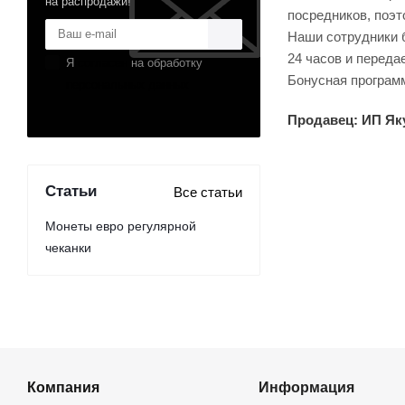
на распродажи!
посредников, поэ
Наши сотрудники б
24 часов и переда
Я
согласен
на обработку
Бонусная программ
персональных данных
Продавец: ИП Якуп
Статьи
Все статьи
Монеты евро регулярной
чеканки
Компания
Информация