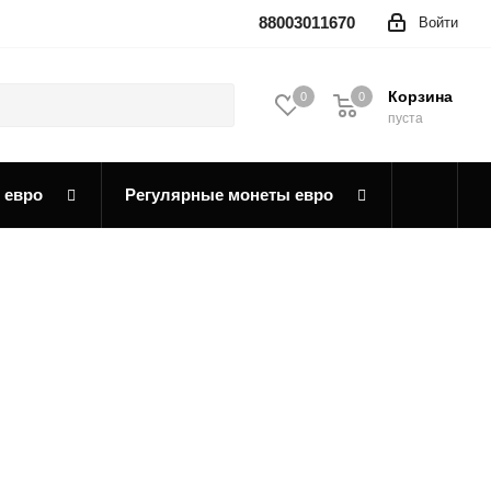
88003011670
Войти
Корзина
0
0
0
пуста
 евро
Регулярные монеты евро