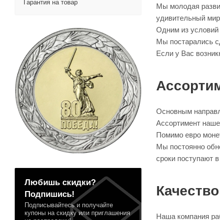
Гарантия на товар
Мы молодая разви
удивительный мир
Одним из условий 
Мы постарались сд
Если у Вас возник
Ассорти
Основным направл
Ассортимент нашег
Помимо евро монет
Мы постоянно обно
сроки поступают в
Любишь скидки?
Качество
Подпишись!
Подписывайтесь и получайте
купоны на скидку или приглашения
Наша компания раб