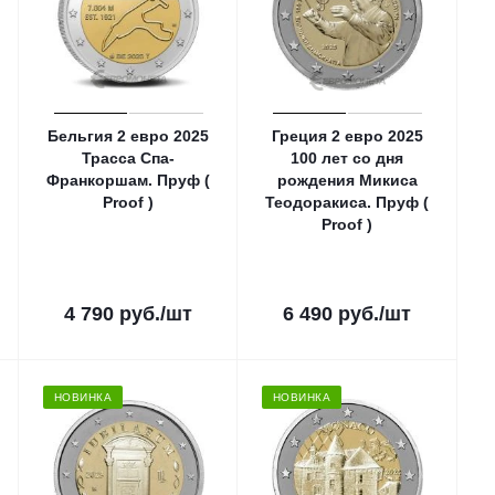
Бельгия 2 евро 2025
Греция 2 евро 2025
Трасса Спа-
100 лет со дня
Франкоршам. Пруф (
рождения Микиса
Proof )
Теодоракиса. Пруф (
Proof )
4 790
руб.
/шт
6 490
руб.
/шт
НОВИНКА
НОВИНКА