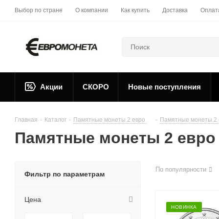
Выбор по стране
О компании
Как купить
Доставка
Оплат
Акции
СКОРО
Новые поступления
Главная
-
Каталог
-
Памятные монеты 2 евро
-
Памятные монеты 2 
Памятные монеты 2 евро
По популярности
Фильтр по параметрам
Цена
НОВИНКА