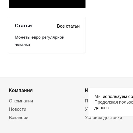
Статьи
Все статьи
Монеты евро регулярной
чеканки
Компания
Информация
Мы
используем co
О компании
Помощь
Продолжая пользо
данных
.
Новости
Условия оплаты
Вакансии
Условия доставки
Магазины
Возврат товара