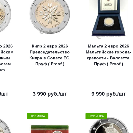
о 2026
Кипр 2 евро 2026
Мальта 2 евро 2026
ийским
Председательство
Мальтийские города-
нным
Кипра в Совете ЕС.
крепости - Валлетта.
огам.
Пруф ( Proof )
Пруф ( Proof )
уф
/шт
3 990
руб.
/шт
9 990
руб.
/шт
НОВИНКА
НОВИНКА