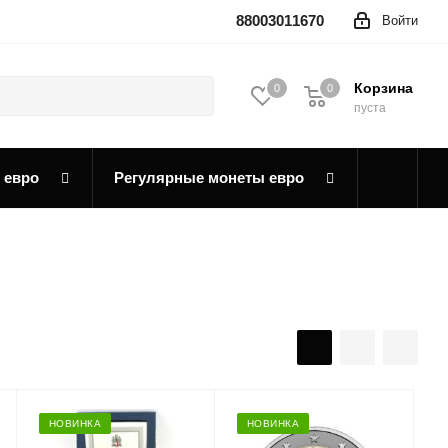
88003011670
Войти
Корзина
0
0
0
пуста
 евро
Регулярные монеты евро
НОВИНКА
НОВИНКА