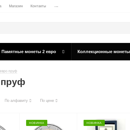
...
а
Магазин
Контакты
Памятные монеты 2 евро
Коллекционные монеты
евро пруф
 пруф
По алфавиту
По цене
НОВИНКА
НОВИНКА