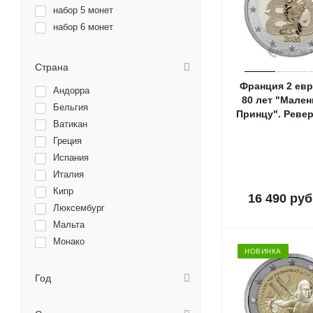
набор 5 монет
набор 6 монет
Страна
Франция 2 евр
Андорра
80 лет "Мале
Бельгия
Принцу". Реве
Ватикан
Греция
Испания
Италия
Кипр
16 490
руб
Люксембург
Мальта
Монако
НОВИНКА
Нидерланды
Португалия
Год
Словения
Словакия