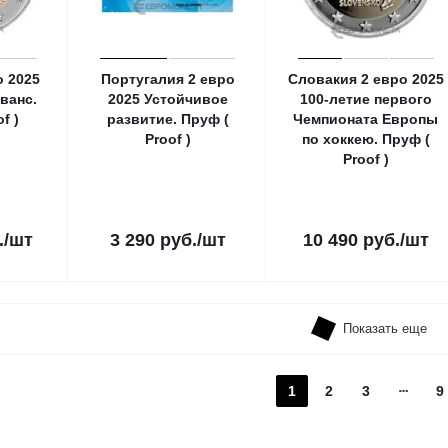
о 2025
Португалия 2 евро
Словакия 2 евро 2025
ванс.
2025 Устойчивое
100-летие первого
f )
развитие. Пруф (
Чемпионата Европы
Proof )
по хоккею. Пруф (
Proof )
.
/шт
3 290
руб.
/шт
10 490
руб.
/шт
Показать еще
1
2
3
9