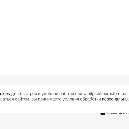
Помощь
Любишь ски
okies
для быстрой и удобной работы сайта https://2eurostore.ru/.
Блог
ваться сайтом, вы принимаете условия обработки
персональны
Страны
Я
согласен
н
персональн