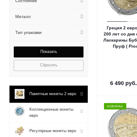
Состояние
Финляндия
Франция
Металл
Хорватия
Греция 2 евр
Тип упаковки
200 лет со дня
Ласкарины Буб
Пруф ( Proo
Сбросить
6 490
руб.
Памятные монеты 2 евро
НОВИНКА
Коллекционные монеты
евро
Регулярные монеты евро