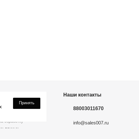
дки? Подпишись!
Наши контакты
Принять
х
88003011670
а обработку
info@sales007.ru
ых данных
Москва