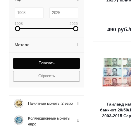
2025 (поли
1908
2025
490
руб.
Металл
Сбросить
Памятные монеты 2 евро
Таиланд на
банкнот 20/50/
2003-2015 Се
Коллекционные монеты
евро