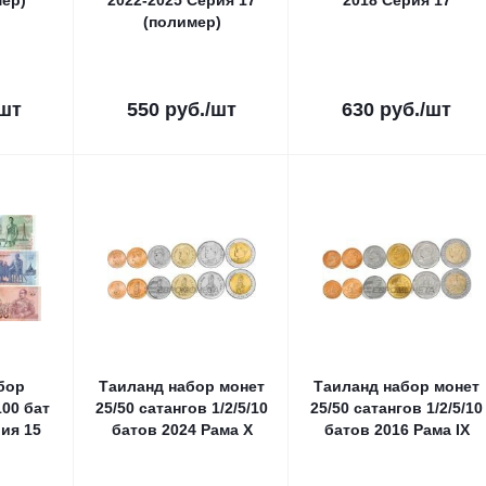
мер)
2022-2025 Серия 17
2018 Серия 17
(полимер)
/шт
550
руб.
/шт
630
руб.
/шт
бор
Таиланд набор монет
Таиланд набор монет
100 бат
25/50 сатангов 1/2/5/10
25/50 сатангов 1/2/5/10
рия 15
батов 2024 Рама Х
батов 2016 Рама IХ