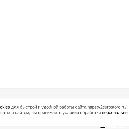
Помощь
Любишь ски
okies
для быстрой и удобной работы сайта https://2eurostore.ru/.
Блог
ваться сайтом, вы принимаете условия обработки
персональны
Страны
Я
согласен
н