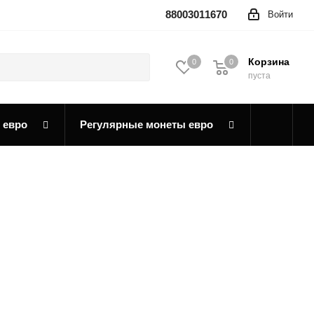
88003011670
Войти
Корзина
0
0
0
пуста
 евро
Регулярные монеты евро