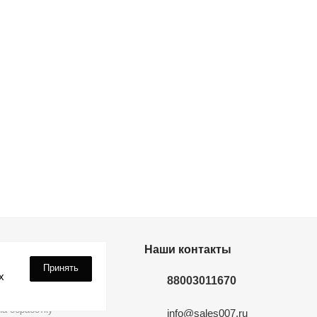
дки? Подпишись!
Наши контакты
Принять
х
88003011670
а обработку
info@sales007.ru