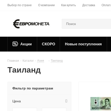
Выбор по стране
О компании
Как купить
Доставка
Оплат
Акции
СКОРО
Новые поступления
Главная
-
Каталог
-
Азия
-
Таиланд
Таиланд
Фильтр по параметрам
Цена