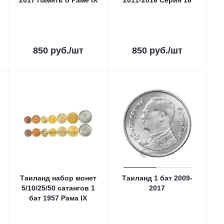
2017 Память о Раме IX
2011-2016 Серия 16
850
руб.
/шт
850
руб.
/шт
Таиланд набор монет
Таиланд 1 бат 2009-
5/10/25/50 сатангов 1
2017
бат 1957 Рама IХ