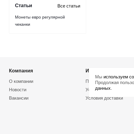
Статьи
Все статьи
Монеты евро регулярной
чеканки
Компания
Информация
Мы
используем co
О компании
Помощь
Продолжая пользо
данных
.
Новости
Условия оплаты
Вакансии
Условия доставки
Магазины
Возврат товара
Политика обработки
Договор оферты
персональных данных
Использование cookie