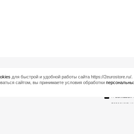
Помощь
Любишь ски
okies
для быстрой и удобной работы сайта https://2eurostore.ru/.
Блог
ваться сайтом, вы принимаете условия обработки
персональны
Страны
Я
согласен
н
персональн
Оставайтесь