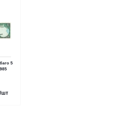
баго 5
985
/шт