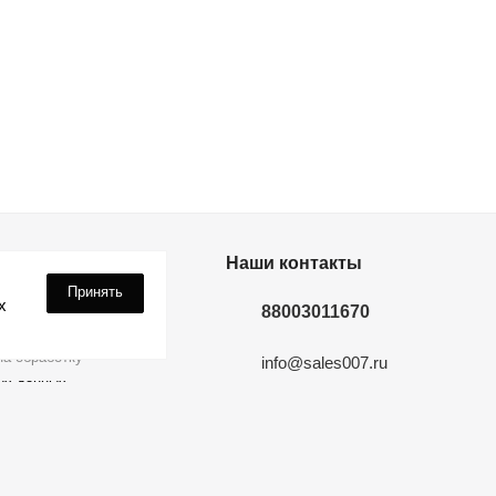
дки? Подпишись!
Наши контакты
Принять
х
88003011670
а обработку
info@sales007.ru
ых данных
Москва
 на связи