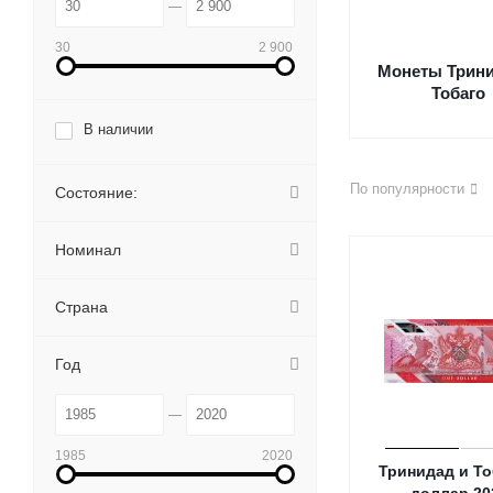
30
2 900
Монеты Трини
Тобаго
В наличии
По популярности
Состояние:
Номинал
Страна
Год
1985
2020
Тринидад и То