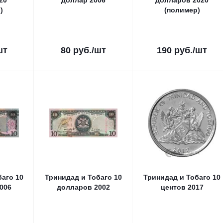
20
доллар 2006
долларов 2020
)
(полимер)
шт
80
руб.
/шт
190
руб.
/шт
баго 10
Тринидад и Тобаго 10
Тринидад и Тобаго 10
006
долларов 2002
центов 2017