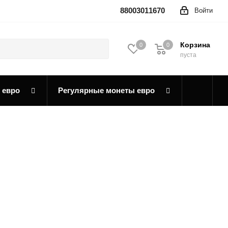
88003011670
Войти
Корзина
0
0
0
пуста
 евро
Регулярные монеты евро