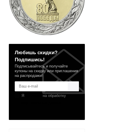
Любишь скидки?
Подпишись!
Подписывайтесь и получайте
купоны на скидку или приглашения
на распродажи!
Я
согласен
на обработку
персональных данных