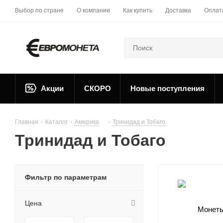
Выбор по стране
О компании
Как купить
Доставка
Оплат
Акции
СКОРО
Новые поступления
Главная
-
Каталог
-
Америка
-
Тринидад и Тобаго
Тринидад и Тобаго
Фильтр по параметрам
Цена