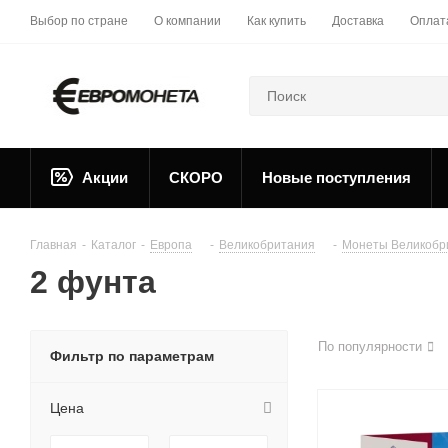
Выбор по стране
О компании
Как купить
Доставка
Оплат
Акции
СКОРО
Новые поступления
Главная
-
Каталог
-
Европа
-
Великобритания
-
Монеты Великобр
2 фунта
По популярности
Фильтр по параметрам
Цена