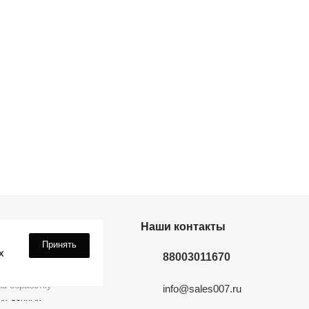
дки? Подпишись!
Наши контакты
Принять
х
88003011670
а обработку
info@sales007.ru
ых данных