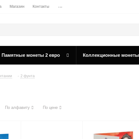
...
а
Магазин
Контакты
Памятные монеты 2 евро
Коллекционные монеты
итании
-
2 фунта
По алфавиту
По цене