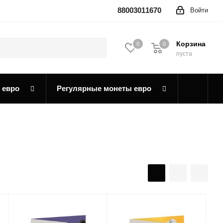
88003011670
Войти
Корзина
0
0
0
пуста
 евро
Регулярные монеты евро