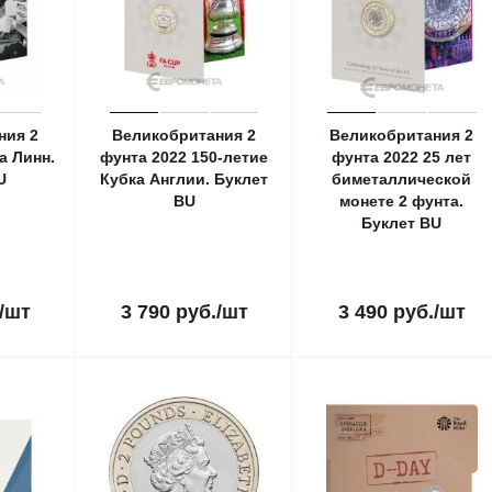
ния 2
Великобритания 2
Великобритания 2
а Линн.
фунта 2022 150-летие
фунта 2022 25 лет
U
Кубка Англии. Буклет
биметаллической
ВU
монете 2 фунта.
Буклет ВU
/шт
3 790
руб.
/шт
3 490
руб.
/шт