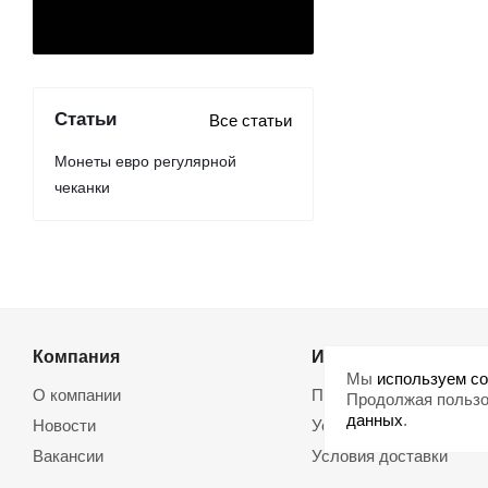
Статьи
Все статьи
Монеты евро регулярной
чеканки
Компания
Информация
Мы
используем co
О компании
Помощь
Продолжая пользо
данных
.
Новости
Условия оплаты
Вакансии
Условия доставки
Магазины
Возврат товара