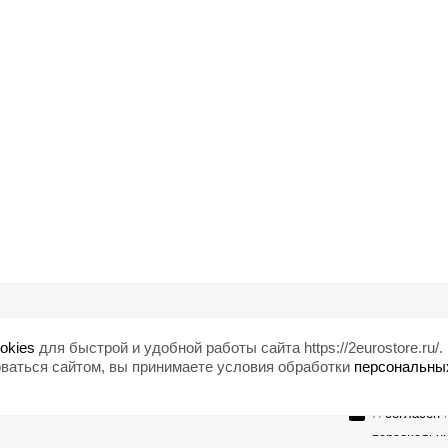
Помощь
Любишь ски
okies
для быстрой и удобной работы сайта https://2eurostore.ru/.
Блог
ваться сайтом, вы принимаете условия обработки
персональны
Страны
Я
согласен
н
персональн