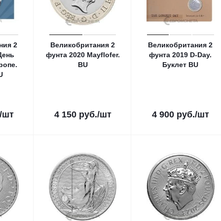
ния 2
Великобритания 2
Великобритания 2
День
фунта 2020 Mayflofer.
фунта 2019 D-Day.
ропе.
ВU
Буклет ВU
U
/шт
4 150
руб.
/шт
4 900
руб.
/шт