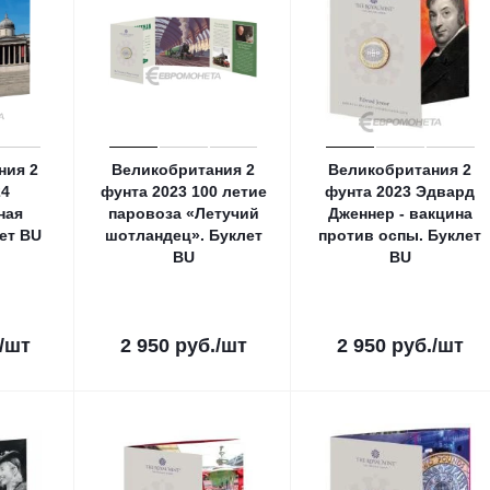
ния 2
Великобритания 2
Великобритания 2
24
фунта 2023 100 летие
фунта 2023 Эдвард
ная
паровоза «Летучий
Дженнер - вакцина
лет ВU
шотландец». Буклет
против оспы. Буклет
ВU
ВU
/шт
2 950
руб.
/шт
2 950
руб.
/шт