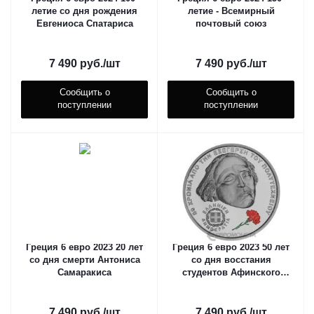
летие со дня рождения
летие - Всемирный
Евгениоса Спатариса
почтовый союз
7 490
руб.
/шт
7 490
руб.
/шт
Сообщить о
Сообщить о
поступлении
поступлении
Греция 6 евро 2023 20 лет
Греция 6 евро 2023 50 лет
со дня смерти Антониса
со дня восстания
Самаракиса
студентов Афинского
политехнического
института
7 490
руб.
/шт
7 490
руб.
/шт