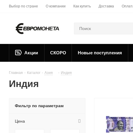
Выбор по стране
О компании
Как купить
Доставка
Оплат
Акции
СКОРО
Новые поступления
Главная
-
Каталог
-
Азия
-
Индия
Индия
Фильтр по параметрам
Цена