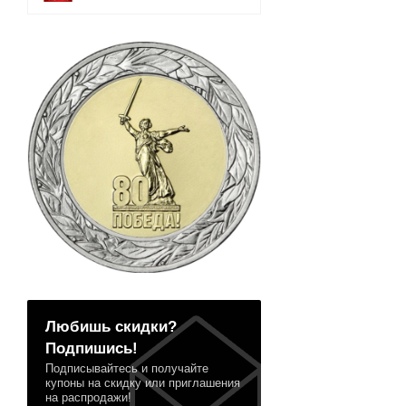
Любишь скидки?
Подпишись!
Подписывайтесь и получайте
купоны на скидку или приглашения
на распродажи!