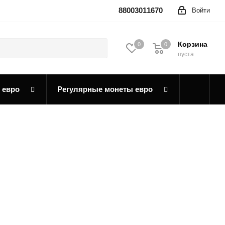
88003011670
Войти
Корзина
0
0
0
пуста
 евро
Регулярные монеты евро