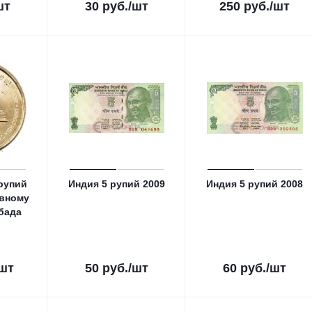
шт
30
руб.
/шт
250
руб.
/шт
 рупий
Индия 5 рупий 2009
Индия 5 рупий 2008
овному
бада
/шт
50
руб.
/шт
60
руб.
/шт