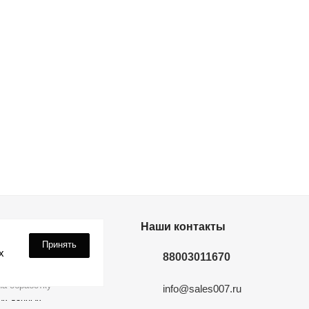
дки? Подпишись!
Наши контакты
Принять
х
88003011670
а обработку
info@sales007.ru
ых данных