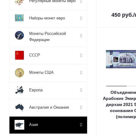
Регулярные монеты евро
450
руб.
Наборы монет евро
Монеты Российской
Федерации
СССР
Монеты США
Европа
Объединен
Арабские Эмир
дирхам 2021 
Австралия и Океания
основания 
(полимер
Азия