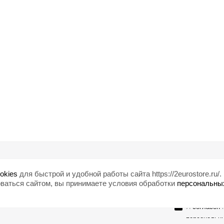
Помощь
Любишь ски
okies
для быстрой и удобной работы сайта https://2eurostore.ru/.
Блог
ваться сайтом, вы принимаете условия обработки
персональны
Страны
Я
согласен
н
персональн