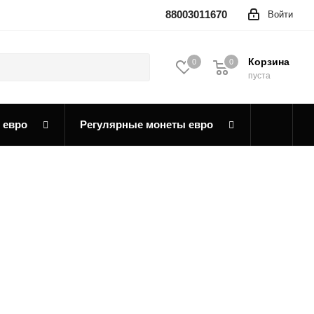
88003011670
Войти
Корзина
0
0
0
пуста
 евро
Регулярные монеты евро