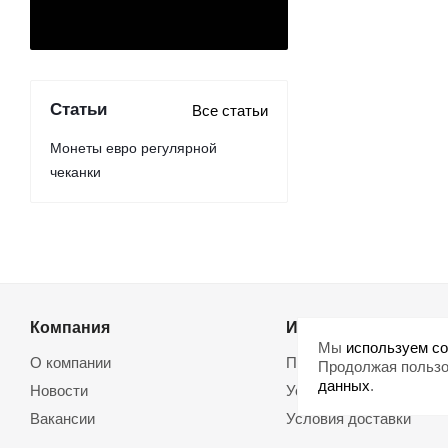
Статьи
Все статьи
Монеты евро регулярной
чеканки
Компания
Информация
Мы
используем co
О компании
Помощь
Продолжая пользо
данных
.
Новости
Условия оплаты
Вакансии
Условия доставки
Магазины
Возврат товара