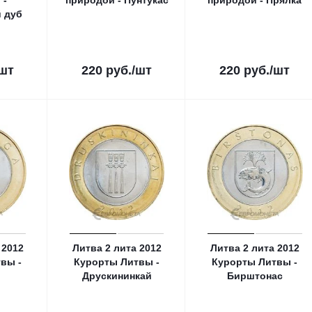
 -
природой - Пунтукас
природой - Прялка
 дуб
/шт
220
руб.
/шт
220
руб.
/шт
 2012
Литва 2 лита 2012
Литва 2 лита 2012
вы -
Курорты Литвы -
Курорты Литвы -
Друскининкай
Бирштонас