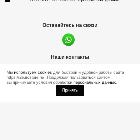
Оставайтесь на связи
Наши контакты
88003011670
info@sales007.ru
Мы
используем cookies
для быстрой и удобной работы сайта
https://2eurostore.ru/. Продолжая пользоваться сайтом,
вы принимаете условия обработки
персональных данных
.
Москва
Принять
2026 © евромонета.рф