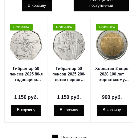
В корзину
поступлении
НОВИНКА
НОВИНКА
НОВИНКА
Гибралтар 50
Гибралтар 50
Хорватия 2 евро
пенсов 2025 80-я
пенсов 2025 200-
2026 100 лет
годовщина
летие первого
хорватскому
окончания
пассажирского
радио и
Второй мировой
поезда
телевидению
войны
1 150
руб.
1 150
руб.
990
руб.
В корзину
В корзину
В корзину
Показать еще