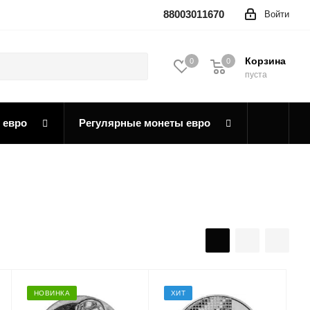
88003011670
Войти
Корзина
0
0
0
пуста
 евро
Регулярные монеты евро
НОВИНКА
ХИТ