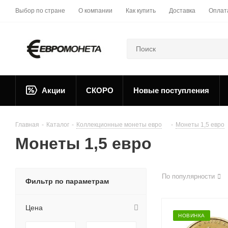
Выбор по стране
О компании
Как купить
Доставка
Оплат
Акции
СКОРО
Новые поступления
Главная
-
Каталог
-
Коллекционные монеты евро
-
Монеты 1,5 евро
Монеты 1,5 евро
По популярности
Фильтр по параметрам
Цена
НОВИНКА