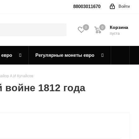
88003011670
Войти
Корзина
0
0
0
пуста
 евро
Регулярные монеты евро
майор А.И Кутайсов
 войне 1812 года