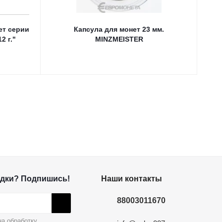
ет серии
Капсула для монет 23 мм.
Кап
2 г."
MINZMEISTER
дки? Подпишись!
Наши контакты
88003011670
а обработку