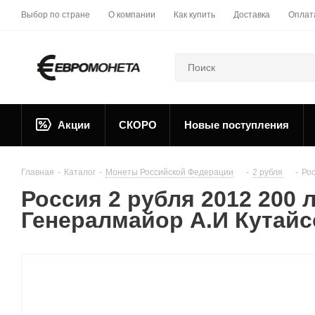
Выбор по стране
О компании
Как купить
Доставка
Оплат
Акции
СКОРО
Новые поступления
Главная
-
Каталог
-
Монеты Российской Федерации
-
2 рубля
-
Рос
Россия 2 рубля 2012 200 
Генералмайор А.И Кутайс