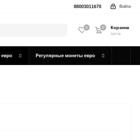
88003011670
Войти
Корзина
0
0
0
пуста
 евро
Регулярные монеты евро