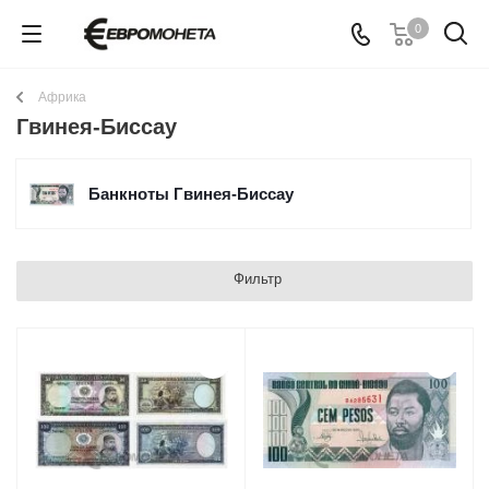
0
Африка
Гвинея-Биссау
Банкноты Гвинея-Биссау
Фильтр