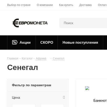
Выбор по стране
О компании
Как купить
Доставка
Оплат
Акции
СКОРО
Новые поступления
Главная
-
Каталог
-
Африка
-
Сенегал
Сенегал
Фильтр по параметрам
Цена