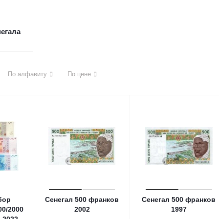
егала
По алфавиту
По цене
бор
Сенегал 500 франков
Сенегал 500 франков
00/2000
2002
1997