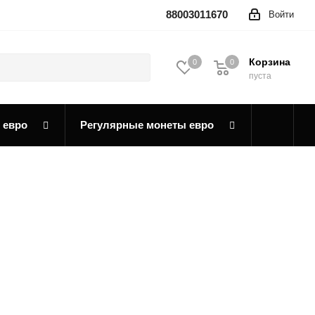
88003011670
Войти
Корзина
0
0
0
пуста
 евро
Регулярные монеты евро