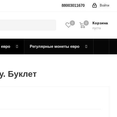
88003011670
Войти
Корзина
0
0
0
пуста
 евро
Регулярные монеты евро
у. Буклет