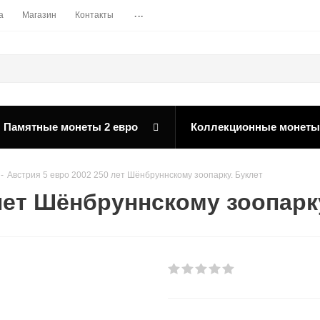
...
а
Магазин
Контакты
Памятные монеты 2 евро
Коллекционные монеты
-
Австрия 5 евро 2002 250 лет Шёнбруннскому зоопарку. Буклет
лет Шёнбруннскому зоопарк