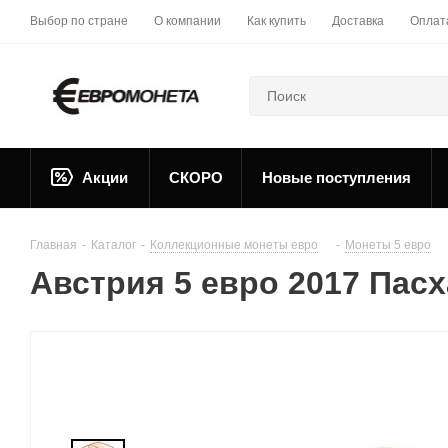
Выбор по стране
О компании
Как купить
Доставка
Оплат
Акции
СКОРО
Новые поступления
Главная
-
Каталог
-
Коллекционные монеты евро
-
Монеты 5 евро
Австрия 5 евро 2017 Пас