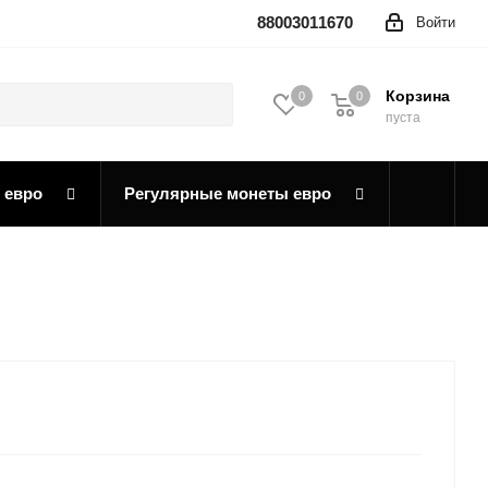
88003011670
Войти
Корзина
0
0
0
пуста
 евро
Регулярные монеты евро