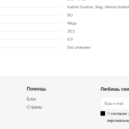
Kathrin Kuntner, Mag. Helmut Andexl
BU
Медь
28,5
8,9
Без упаковки
Помощь
Любишь ски
Блог
Страны
Я
согласен
н
персональн