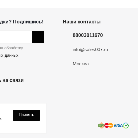
дки? Подпишись!
Наши контакты
88003011670
а обработку
info@sales007.ru
ых данных
Москва
 на связи
Принять
х