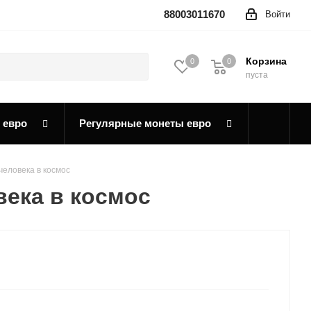
88003011670
Войти
Корзина
0
0
0
пуста
 евро
Регулярные монеты евро
человека в космос
века в космос