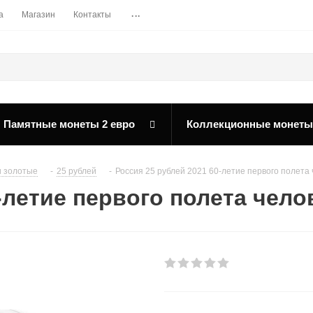
...
а
Магазин
Контакты
Памятные монеты 2 евро
Коллекционные монеты
 золотые
-
25 рублей
-
Россия 25 рублей 2021 60-летие первого полета 
-летие первого полета чело