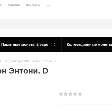
...
а
Магазин
Контакты
Памятные монеты 2 евро
Коллекционные монеты
США 1 доллар 1980 Сьюзен Энтони. D
н Энтони. D