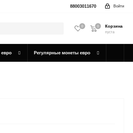
88003011670
Войти
Корзина
0
0
0
пуста
 евро
Регулярные монеты евро