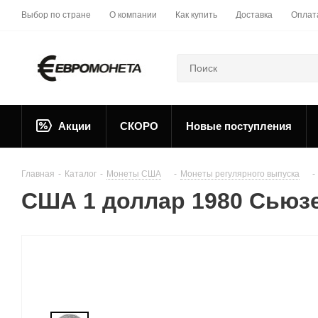
Выбор по стране
О компании
Как купить
Доставка
Оплат
Акции
СКОРО
Новые поступления
Главная
-
Каталог
-
Монеты США
-
Монеты регулярного выпуска
-
США 1 доллар 1980 Сьюзе