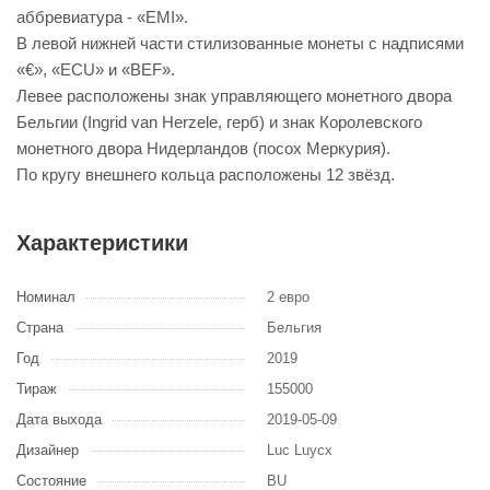
аббревиатура - «EMI».
В левой нижней части стилизованные монеты с надписями
«€», «ECU» и «BEF».
Левее расположены знак управляющего монетного двора
Бельгии (Ingrid van Herzele, герб) и знак Королевского
монетного двора Нидерландов (посох Меркурия).
По кругу внешнего кольца расположены 12 звёзд.
Характеристики
Номинал
2 евро
Страна
Бельгия
Год
2019
Тираж
155000
Дата выхода
2019-05-09
Дизайнер
Luc Luycx
Состояние
BU