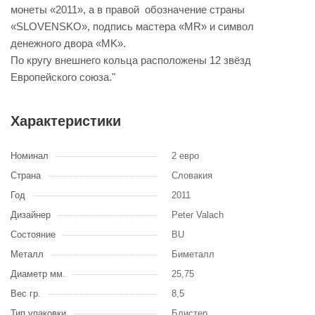
монеты «2011», а в правой обозначение страны
«SLOVENSKO», подпись мастера «MR» и символ
денежного двора «MK».
По кругу внешнего кольца расположены 12 звёзд
Европейского союза."
Характеристики
Номинал
2 евро
Страна
Словакия
Год
2011
Дизайнер
Peter Valach
Состояние
BU
Металл
Биметалл
Диаметр мм.
25,75
Вес гр.
8,5
Тип упаковки
Блистер