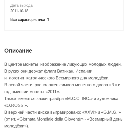
Дата выхода
2011-10-18
Все характеристики
Описание
В центре монеты изображение ликующих молодых людей.
В руках они держат флаги Ватикан, Испании
и логотип католического Всемирного дня молодёжи.
В левой части расположен символ монетного двора «R» и
год эмиссии монеты «2011».
Также имеются знаки гравёра «M.C.C. INC.» и художника
«O.ROSSI».
В верхней части диска выгравировано: «XXVI» и «G.M.G. »
(от ит. «Giornata Mondiale della Gioventù» - «Всемирный день
молодёжи»).