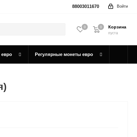
88003011670
Войти
Корзина
0
0
0
пуста
 евро
Регулярные монеты евро
я)