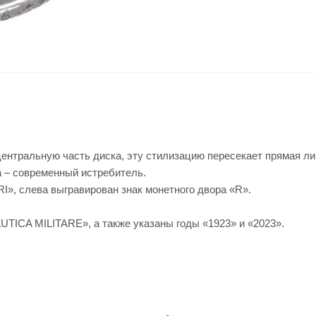
 центральную часть диска, эту стилизацию пересекает прямая 
а – современный истребитель.
», слева выгравирован знак монетного двора «R».
TICA MILITARE», а также указаны годы «1923» и «2023».