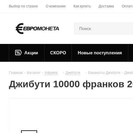
Выбор по стране
О компании
Как купить
Доставка
Оплат
Акции
СКОРО
Новые поступления
Главная
-
Каталог
-
Африка
-
Джибути
-
Банкноты Джибути
-
Джиб
Джибути 10000 франков 2