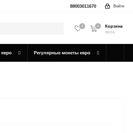
88003011670
Войти
Корзина
0
0
0
пуста
 евро
Регулярные монеты евро