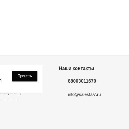
дки? Подпишись!
Наши контакты
Принять
х
88003011670
а обработку
info@sales007.ru
ых данных
Москва
 на связи