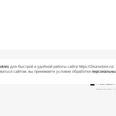
Помощь
Любишь ски
okies
для быстрой и удобной работы сайта https://2eurostore.ru/.
Блог
ваться сайтом, вы принимаете условия обработки
персональны
Страны
Я
согласен
н
персональн
Оставайтесь