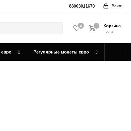
88003011670
Войти
Корзина
0
0
0
пуста
 евро
Регулярные монеты евро