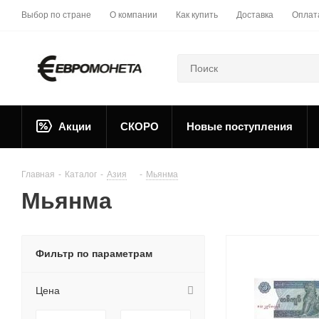
Выбор по стране
О компании
Как купить
Доставка
Оплат
Акции
СКОРО
Новые поступления
Главная
-
Каталог
-
Азия
-
Мьянма
Мьянма
Фильтр по параметрам
Цена