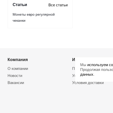
Статьи
Все статьи
Монеты евро регулярной
чеканки
Компания
Информация
Мы
используем co
О компании
Помощь
Продолжая пользо
данных
.
Новости
Условия оплаты
Вакансии
Условия доставки
Магазины
Возврат товара
Политика обработки
Договор оферты
персональных данных
Использование cookie