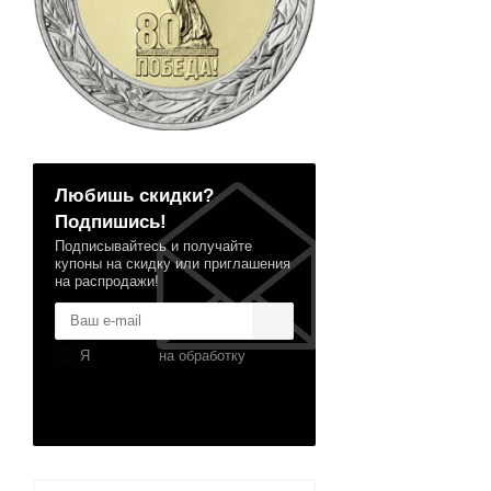
Любишь скидки?
Подпишись!
Подписывайтесь и получайте
купоны на скидку или приглашения
на распродажи!
Я
согласен
на обработку
персональных данных