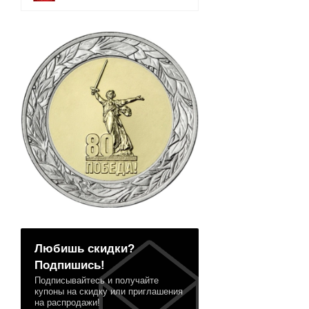
Любишь скидки?
Подпишись!
Подписывайтесь и получайте
купоны на скидку или приглашения
на распродажи!