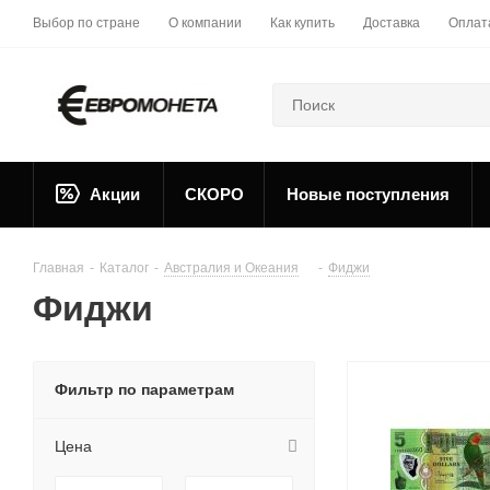
Выбор по стране
О компании
Как купить
Доставка
Оплат
Акции
СКОРО
Новые поступления
Главная
-
Каталог
-
Австралия и Океания
-
Фиджи
Фиджи
Фильтр по параметрам
Цена