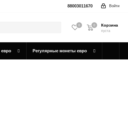
88003011670
Войти
Корзина
0
0
0
пуста
 евро
Регулярные монеты евро