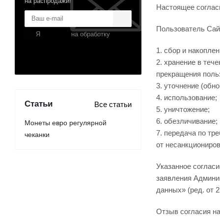
на распродажи!
Настоящее соглас
Пользователь Сай
Я
согласен
на обработку
персональных данных
1. сбор и накоплен
2. хранение в теч
прекращения поль
3. уточнение (обн
4. использование;
Статьи
Все статьи
5. уничтожение;
6. обезличивание;
Монеты евро регулярной
7. передача по тр
чеканки
от несанкциониров
Указанное соглас
заявления Админис
данных» (ред. от 22
Отзыв согласия н